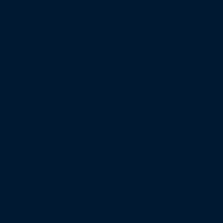
Oue News
体育明星