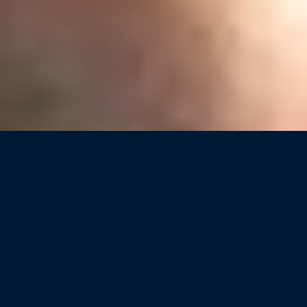
介绍悟空体育
悟空体育APP
成立于2005年，总部位于江苏省宜兴市。
自成立以来，公司一直致力于体育产业的多元化发展，涵盖了
体育直播、体育赛事策划、体育周边产品等多个领域，逐步成
为国内领先的综合性体育服务提供商之一。