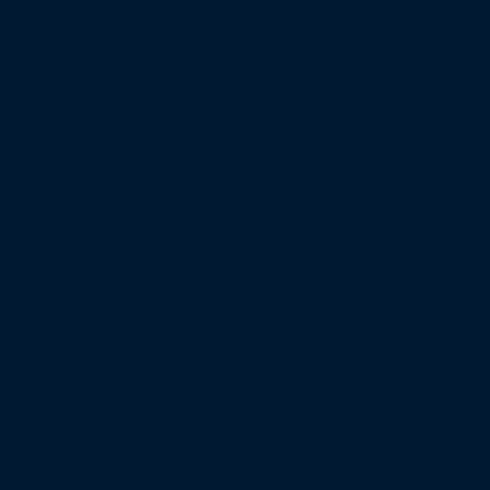
Our Services
服务方向