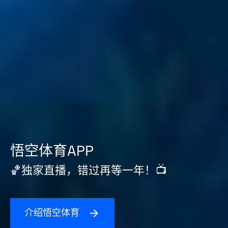
悟空体育APP
🏀独家直播，错过再等一年！📺
介绍悟空体育